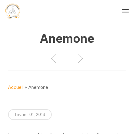
Skip
Men
to
main
content
Anemone
Accueil
»
Anemone
février 01, 2013