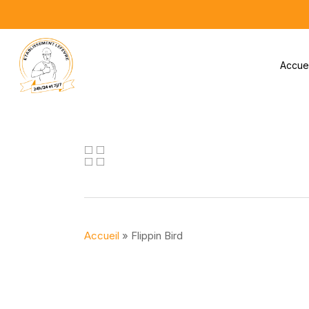
Skip
to
main
Accuei
content
Accueil
»
Flippin Bird